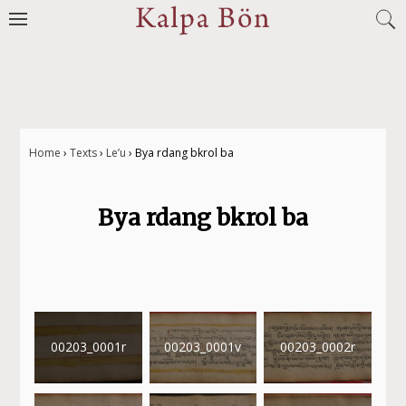
Jump
to
navigation
Home
›
Texts
›
Le’u
›
Bya rdang bkrol ba
You
Bya rdang bkrol ba
are
here
00203_0001r
00203_0001v
00203_0002r